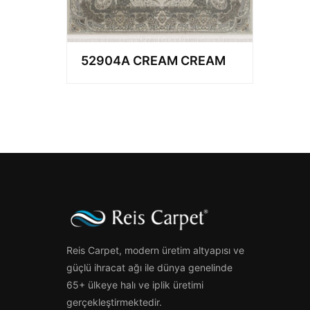
52904A CREAM CREAM
Reis Carpet, modern üretim altyapısı ve
güçlü ihracat ağı ile dünya genelinde
65+ ülkeye halı ve iplik üretimi
gerçekleştirmektedir.