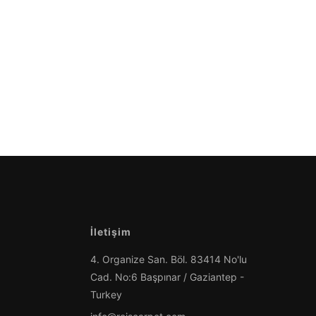
İletişim
4. Organize San. Böl. 83414 No'lu
Cad. No:6 Başpınar / Gaziantep -
Turkey