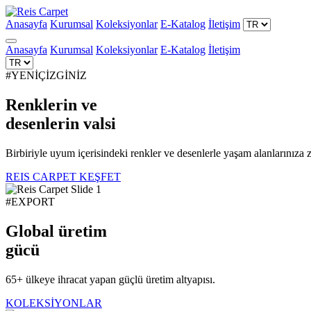
Anasayfa
Kurumsal
Koleksiyonlar
E-Katalog
İletişim
Anasayfa
Kurumsal
Koleksiyonlar
E-Katalog
İletişim
#YENİÇİZGİNİZ
Renklerin ve
desenlerin
valsi
Birbiriyle uyum içerisindeki renkler ve desenlerle yaşam alanlarınıza z
REIS CARPET KEŞFET
#EXPORT
Global üretim
gücü
65+ ülkeye ihracat yapan güçlü üretim altyapısı.
KOLEKSİYONLAR