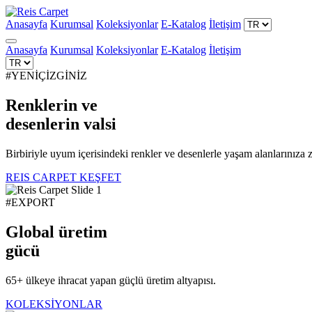
Anasayfa
Kurumsal
Koleksiyonlar
E-Katalog
İletişim
Anasayfa
Kurumsal
Koleksiyonlar
E-Katalog
İletişim
#YENİÇİZGİNİZ
Renklerin ve
desenlerin
valsi
Birbiriyle uyum içerisindeki renkler ve desenlerle yaşam alanlarınıza z
REIS CARPET KEŞFET
#EXPORT
Global üretim
gücü
65+ ülkeye ihracat yapan güçlü üretim altyapısı.
KOLEKSİYONLAR