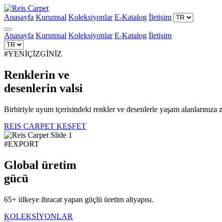
Anasayfa
Kurumsal
Koleksiyonlar
E-Katalog
İletişim
Anasayfa
Kurumsal
Koleksiyonlar
E-Katalog
İletişim
#YENİÇİZGİNİZ
Renklerin ve
desenlerin
valsi
Birbiriyle uyum içerisindeki renkler ve desenlerle yaşam alanlarınıza z
REIS CARPET KEŞFET
#EXPORT
Global üretim
gücü
65+ ülkeye ihracat yapan güçlü üretim altyapısı.
KOLEKSİYONLAR